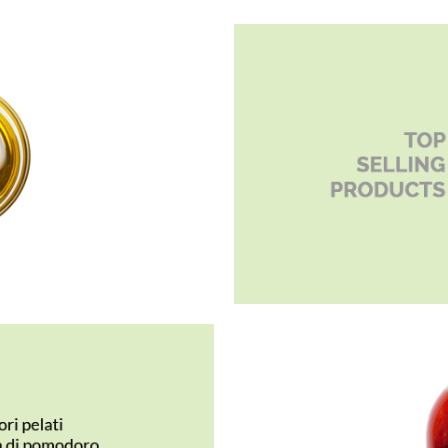
ità commerciale per i nostri clienti che hanno scelto come be
i che riescono a garantire la continua disponibilità in negozio
selezione dei prodotti più venduti in questa categoria.
frozen.
I NOSTRI VINI
La nostra selezione di vini proviene principalmente
Cevico
che rappresenta anche la nostra casa madre
rappresenta in Italia uno dei maggiori produttori di
“
best value wine
”.