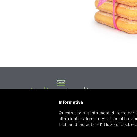
Informativa
Via Gran Sasso, 73A
Questo sito o gli strumenti di terze parti
00141 Roma (Italy)
altri identificatori necessari per il funz
Dichiari di accettare l’utilizzo di cooki
P.IVA/C.F.: 09391751006