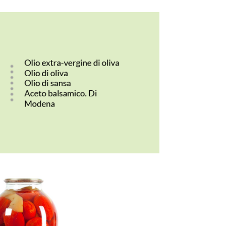
st seller le seguenti categorie di prodotti
 di prodotti sempre freschi.
 dalla
cantina Terre
. Terre Cevico
 vino leader nel segmento