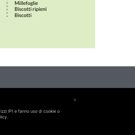
×
Sei interessato ai
nostri servizi?
rizzi IP) e fanno uso di cookie o
licy.
Contattaci