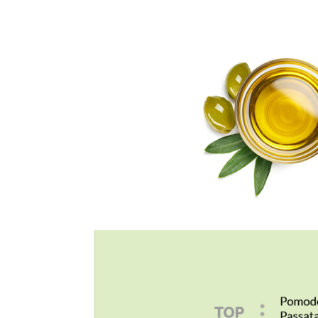
che va da 12 a 24 mesi. Un grande opportun
gestione di ordini frequent